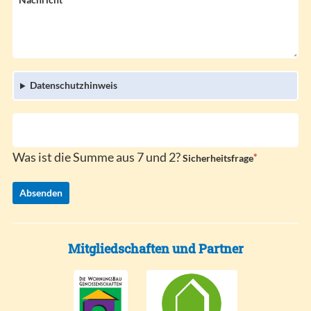
Nachricht
d
f
f
e
l
l
i
d
c
h
Datenschutzhinweis
t
f
e
l
d
Was ist die Summe aus 7 und 2?
*
P
Sicherheitsfrage
f
l
Absenden
i
c
h
t
Mitgliedschaften und Partner
f
e
l
d