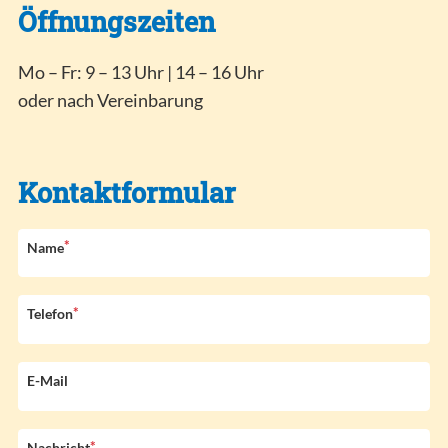
Öffnungszeiten
Mo – Fr: 9 – 13 Uhr | 14 – 16 Uhr
oder nach Vereinbarung
Kontaktformular
*
P
Name
f
l
i
*
P
Telefon
c
f
h
l
t
i
E-Mail
f
c
e
h
l
t
*
P