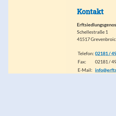
Kontakt
Erftsiedlungsgeno
Schellestraße 1
41517 Grevenbroic
Telefon:
02181 / 49
Fax:
02181 / 49
E-Mail:
info@erft
Öffnungsze
Mo – Fr: 9 – 13 Uhr 
oder nach Vereinb